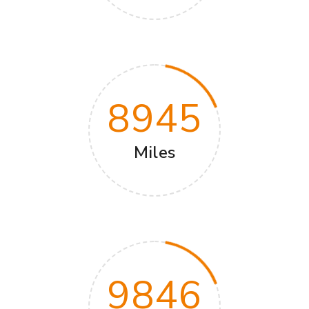
8945
Miles
9846