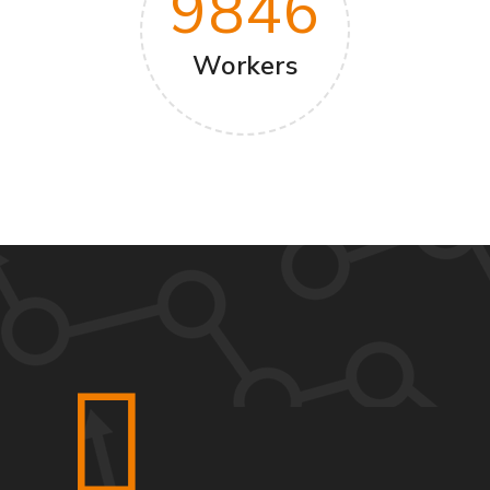
9846
Workers