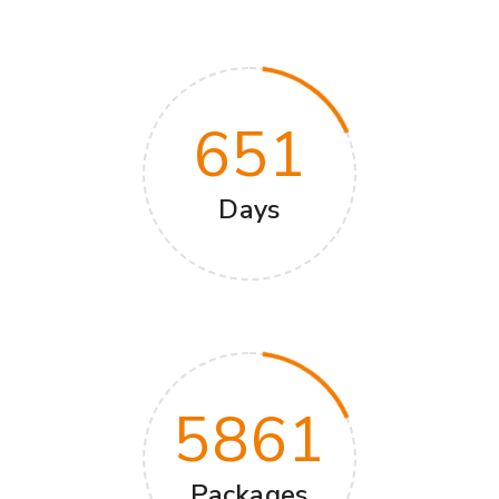
651
Days
5861
Packages