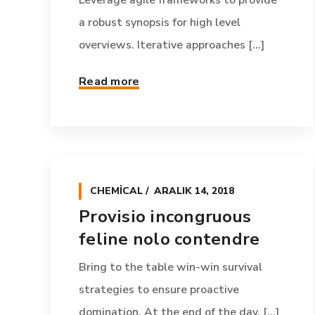
Leverage agile frameworks to provide
a robust synopsis for high level
overviews. Iterative approaches [...]
Read more
CHEMICAL
ARALIK 14, 2018
Provisio incongruous
feline nolo contendre
Bring to the table win-win survival
strategies to ensure proactive
domination. At the end of the day, [...]