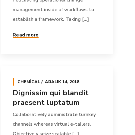
Podcasting operational change
management inside of workflows to
establish a framework. Taking [...]
Read more
CHEMICAL
ARALIK 14, 2018
Dignissim qui blandit
praesent luptatum
Collaboratively administrate turnkey
channels whereas virtual e-tailers.
Objectively seize scalable [...]