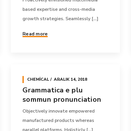
Proactively envisioned multimedia
based expertise and cross-media
growth strategies. Seamlessly [...]
Read more
CHEMICAL
ARALIK 14, 2018
Grammatica e plu
sommun pronunciation
Objectively innovate empowered
manufactured products whereas
parallel platforms. Holisticly [...]